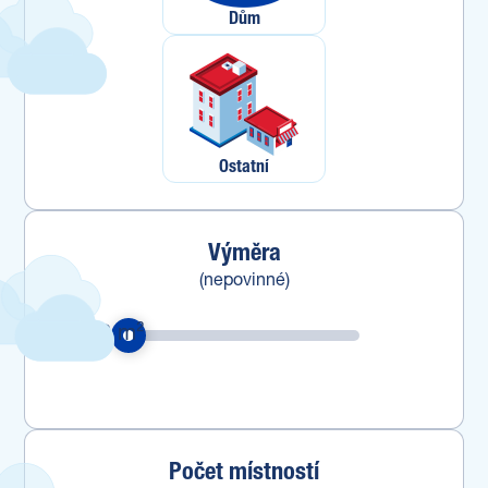
Dům
Ostatní
Výměra
(nepovinné)
20
m²
Počet místností