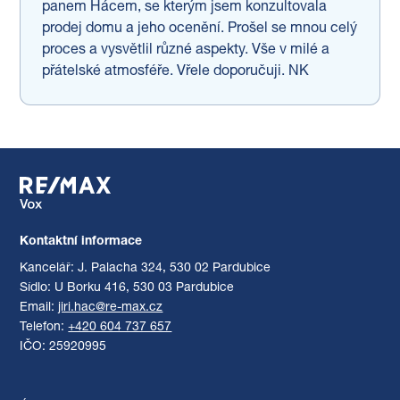
panem Hácem, se kterým jsem konzultovala
prodej domu a jeho ocenění. Prošel se mnou celý
proces a vysvětlil různé aspekty. Vše v milé a
přátelské atmosféře. Vřele doporučuji. NK
Kontaktní informace
Kancelář: J. Palacha 324, 530 02 Pardubice
Sídlo: U Borku 416, 530 03 Pardubice
Email:
jiri.hac@re-max.cz
Telefon:
+420 604 737 657
IČO: 25920995